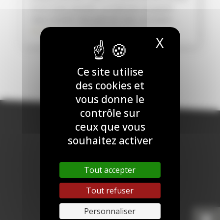
et en toute sécurité. La méthode enseignée
chez Crossfit Titus près de Caen, est basée...
lire plus
X
Masquer
Ce site utilise
des cookies et
vous donne le
contrôle sur
ceux que vous
souhaitez activer
Tout accepter
Tout refuser
Personnaliser