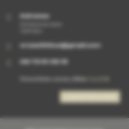

Adresse
50 boulevard des nations
14540 Soliers

crossfittitus@gmail.com

06 73 51 39 15
Primal Athletic une box affiliée
CrossFit®
CONTACTER LA BOX